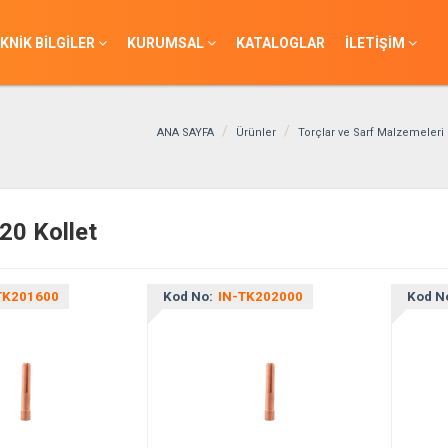
KNİK BİLGİLER
KURUMSAL
KATALOGLAR
İLETİŞİM
ANA SAYFA
Ürünler
Torçlar ve Sarf Malzemeleri
20 Kollet
TK201600
Kod No:
IN-TK202000
Kod N