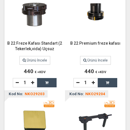
B 22 Freze Kafası Standart (2
B 22 Premium freze kafası
Tekerlek,vida) Uçsuz
Ürünü İncele
Ürünü İncele
440
440
€ +KDV
€ +KDV
Kod No:
NKO29203
Kod No:
NKO29204