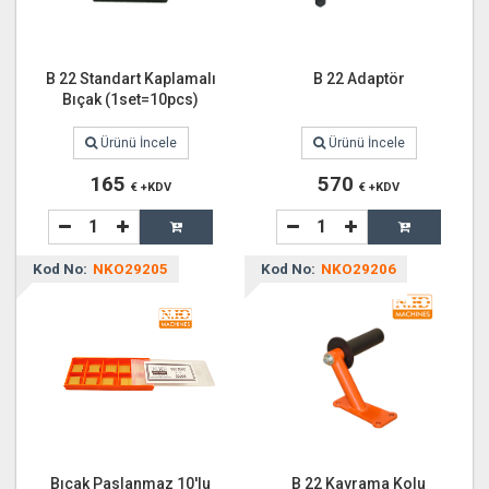
B 22 Standart Kaplamalı
B 22 Adaptör
Bıçak (1set=10pcs)
Ürünü İncele
Ürünü İncele
165
570
€ +KDV
€ +KDV
Kod No:
NKO29205
Kod No:
NKO29206
Bıçak Paslanmaz 10'lu
B 22 Kavrama Kolu