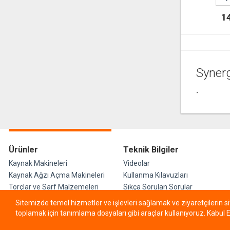
1
Syner
-
Ürünler
Teknik Bilgiler
Kaynak Makineleri
Videolar
Kaynak Ağzı Açma Makineleri
Kullanma Kılavuzları
Torçlar ve Sarf Malzemeleri
Sıkça Sorulan Sorular
Kaynak Perdesi ve
Sertifikalar
Sitemizde temel hizmetler ve işlevleri sağlamak ve ziyaretçilerin s
Battaniyeleri
toplamak için tanımlama dosyaları gibi araçlar kullanıyoruz. Kabul E