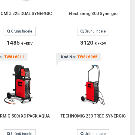
OMİG 225 DUAL SYNERGIC
Electromig 300 Synergic
Ürünü İncele
Ürünü İncele
1485
3120
€ +KDV
€ +KDV
o:
TW816911
Kod No:
TW816965
RMIG 500İ XD PACK AQUA
TECHNOMIG 233 TREO SYNERGIC
Ürünü İncele
Ürünü İncele