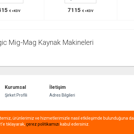
415
7115
€ +KDV
€ +KDV
gic Mig-Mag Kaynak Makineleri
Kurumsal
İletişim
Şirket Profili
Adres Bilgileri
itemiz, ürünlerimiz ve hizmetlerimizle nasıl etkileşimde bulunduğuna dair
t’e tıklayarak,
çerez politikamızı
kabul edersiniz.