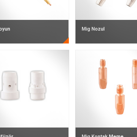
oyun
Mig Nozul
ifüzör
Mig Kontak Meme