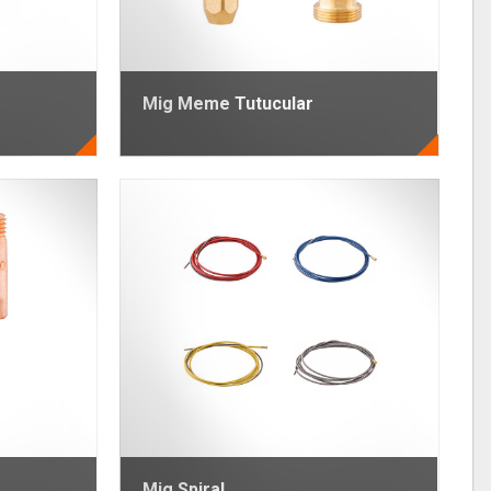
Mig Meme Tutucular
Mig Spiral