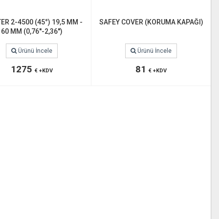
ER 2-4500 (45°) 19,5 MM -
SAFEY COVER (KORUMA KAPAĞI)
60 MM (0,76''-2,36'')
Ürünü İncele
Ürünü İncele
1275
81
€ +KDV
€ +KDV