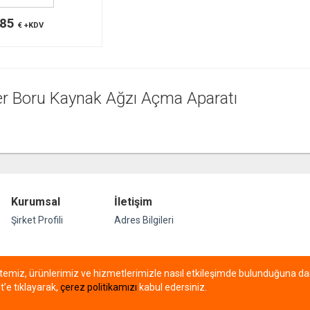
385
€ +KDV
er Boru Kaynak Ağzı Açma Aparatı
Kurumsal
İletişim
Şirket Profili
Adres Bilgileri
itemiz, ürünlerimiz ve hizmetlerimizle nasıl etkileşimde bulunduğuna dair
t’e tıklayarak,
çerez politikamızı
kabul edersiniz.