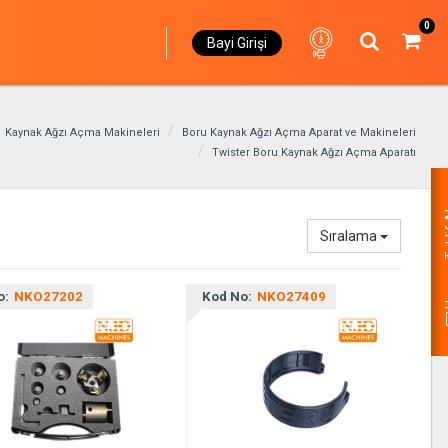
0
Bayi Girişi
Kaynak Ağzı Açma Makineleri
Boru Kaynak Ağzı Açma Aparat ve Makineleri
Twister Boru Kaynak Ağzı Açma Aparatı
Hemen
Sıralama
o:
NKO27202
Kod No:
NKO27409