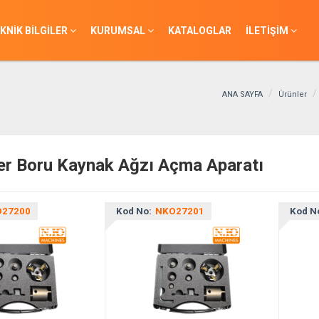
KNİK BİLGİLER
KURUMSAL
KATALOGLAR
İLETİŞİM
ANA SAYFA
Ürünler
er Boru Kaynak Ağzı Açma Aparatı
27200
Kod No:
NKO27201
Kod N