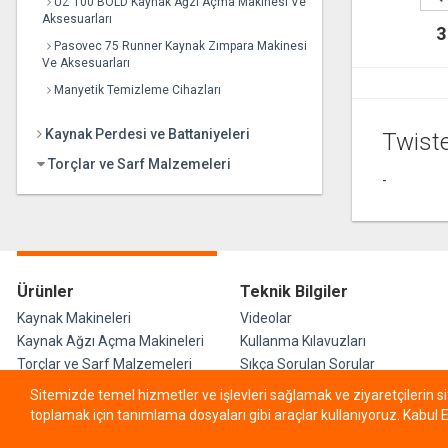
UZ 100 BOLD Kaynak Ağzı Açma Makinesi Ve
Aksesuarları
Pasovec 75 Runner Kaynak Zımpara Makinesi
Ve Aksesuarları
Manyetik Temizleme Cihazları
Kaynak Perdesi ve Battaniyeleri
Twist
Torçlar ve Sarf Malzemeleri
-
Ürünler
Teknik Bilgiler
Kaynak Makineleri
Videolar
Kaynak Ağzı Açma Makineleri
Kullanma Kılavuzları
Torçlar ve Sarf Malzemeleri
Sıkça Sorulan Sorular
Kaynak Perdesi ve
Sertifikalar
Sitemizde temel hizmetler ve işlevleri sağlamak ve ziyaretçilerin s
Battaniyeleri
toplamak için tanımlama dosyaları gibi araçlar kullanıyoruz. Kabul E