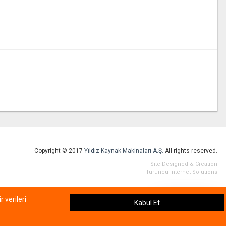
Copyright © 2017
Yıldız Kaynak Makinaları A.Ş.
All rights reserved.
Site Designed & Creation
Turuncu Internet Solutions
 verileri
Kabul Et
Canlı Destek