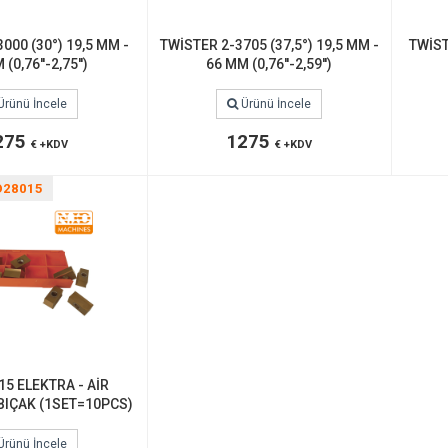
000 (30°) 19,5 MM -
TWİSTER 2-3705 (37,5°) 19,5 MM -
TWİST
(0,76''-2,75'')
66 MM (0,76''-2,59'')
Ürünü İncele
Ürünü İncele
275
1275
€ +KDV
€ +KDV
28015
15 ELEKTRA - AİR
BIÇAK (1SET=10PCS)
Ürünü İncele